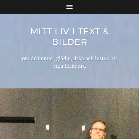
MITT LIV I TEXT &
BILDER
om drömmar, glädje, ilska och lusten att
vilja förändra